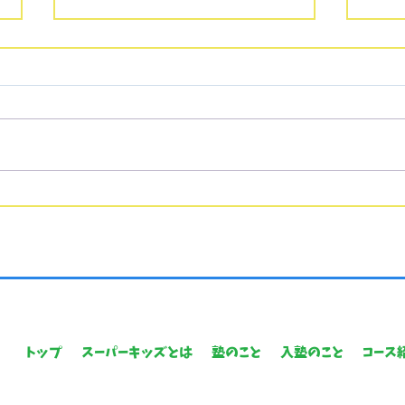
◉年長クラス クローズのお
知らせ◉
現年長児クラスは全てのクラ
ス、満席となっております。 長
崎大学教育学部附属小学校受験
は、例年、1月2週目に行われる
ことが多いです。 また倍率は約2
ご入
倍です。 受験準備期間をご考慮
す🌸
いただき、受験に臨んで頂けま
すと幸いです。
トップ
スーパーキッズとは
塾のこと
入塾のこと
コース