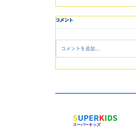
🌟附属幼稚園受験 個別レッ
コメント
スン⭐️
長崎大学教育学部附属幼稚園を
受験される方のために、個別レ
コメントを追加…
ッスン(回数自由)を行います。
ご要望の方は、携帯へのお電
話、もしくは問い合わせフォー
ムからお願い致します。
S
UPER
K
IDS
スーパーキッズ