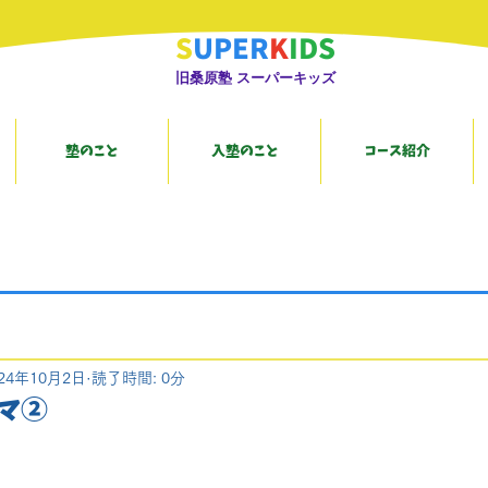
S
UPER
K
IDS
旧桑原塾 スーパーキッズ
塾のこと
入塾のこと
コース紹介
024年10月2日
読了時間: 0分
マ②