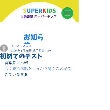
S
UPER
K
IDS
旧桑原塾 スーパーキッズ
お知ら
せ
スーパーキッズ
2024年1月25日
読了時間: 1分
初めてのテスト✏️
新年長さん🥰
もう既にお話をしっかり聞くことがで
きています🍀