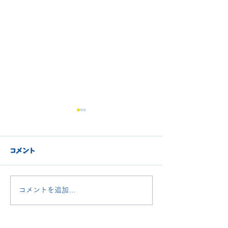
◉年長クラス クローズの
お知らせ◉
現年長児クラスは全てのクラ
コメント
ス、満席となっております。
長崎大学教育学部附属小学校
受験は、例年、1月2週目に行
ご入園、おめで
コメントを追加…
われることが多いです。 ま
ます🌸
た倍率は約2倍です。 受験準
備期間をご考慮いただき、受