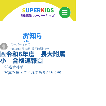
S
UPER
K
IDS
旧桑原塾 スーパーキッズ
お知ら
せ
スーパーキッズ
2024年1月13日
読了時間: 1分
🈴令和6年度 長大附属
小 合格速報🈴
23名合格🎊
写真を送ってくれてありがとう🥰