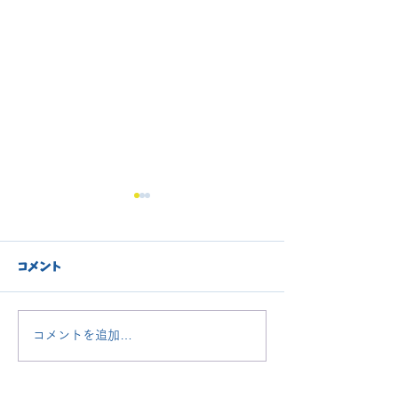
◉年長クラス クローズの
お知らせ◉
現年長児クラスは全てのクラ
コメント
ス、満席となっております。
長崎大学教育学部附属小学校
受験は、例年、1月2週目に行
ご入園、おめで
コメントを追加…
われることが多いです。 ま
ます🌸
た倍率は約2倍です。 受験準
備期間をご考慮いただき、受