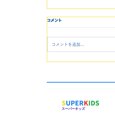
🌟附属幼稚園受験 個別レッ
コメント
スン⭐️
長崎大学教育学部附属幼稚園を
受験される方のために、個別レ
コメントを追加…
ッスン(回数自由)を行います。
ご要望の方は、携帯へのお電
話、もしくは問い合わせフォー
ムからお願い致します。
S
UPER
K
IDS
スーパーキッズ