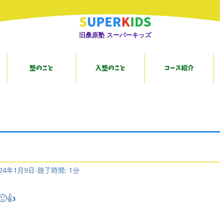
S
UPER
K
IDS
旧桑原塾 スーパーキッズ
塾のこと
入塾のこと
コース紹介
024年1月9日
読了時間: 1分
👍