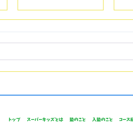
◉年長クラス クローズのお
知らせ◉
現年長児クラスは全てのクラ
ス、満席となっております。 長
崎大学教育学部附属小学校受験
は、例年、1月2週目に行われる
ことが多いです。 また倍率は約2
ご入
倍です。 受験準備期間をご考慮
す🌸
いただき、受験に臨んで頂けま
すと幸いです。
トップ
スーパーキッズとは
塾のこと
入塾のこと
コース