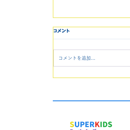
🌟附属幼稚園受験 個別レッ
コメント
スン⭐️
長崎大学教育学部附属幼稚園を
受験される方のために、個別レ
コメントを追加…
ッスン(回数自由)を行います。
ご要望の方は、携帯へのお電
話、もしくは問い合わせフォー
ムからお願い致します。
S
UPER
K
IDS