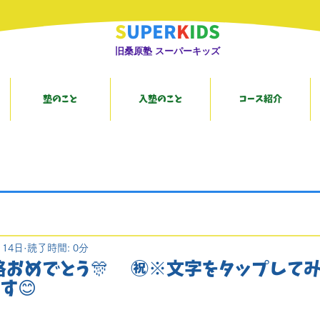
S
UPER
K
IDS
旧桑原塾 スーパーキッズ
塾のこと
入塾のこと
コース紹介
月14日
読了時間: 0分
格おめでとう🎊 ㊗️※文字をタップしてみ
す😊