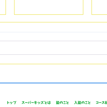
◉年長クラス クローズのお
知らせ◉
現年長児クラスは全てのクラ
ス、満席となっております。 長
崎大学教育学部附属小学校受験
は、例年、1月2週目に行われる
ことが多いです。 また倍率は約2
ご入
倍です。 受験準備期間をご考慮
す🌸
いただき、受験に臨んで頂けま
すと幸いです。
トップ
スーパーキッズとは
塾のこと
入塾のこと
コース